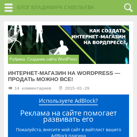
БЛОГ ВЛАДИМИРА САВЕЛЬЕВА
Рубрика:
Создание сайта WordPress
ИНТЕРНЕТ-МАГАЗИН НА WORDPRESS —
ПРОДАТЬ МОЖНО ВСЕ!
14 комментариев
2015-01-29
Используете AdBlock?
Реклама на сайте помогает
развивать его
Пожалуйста, внесите мой сайт в вайтлист вашего
AdBlock плагина