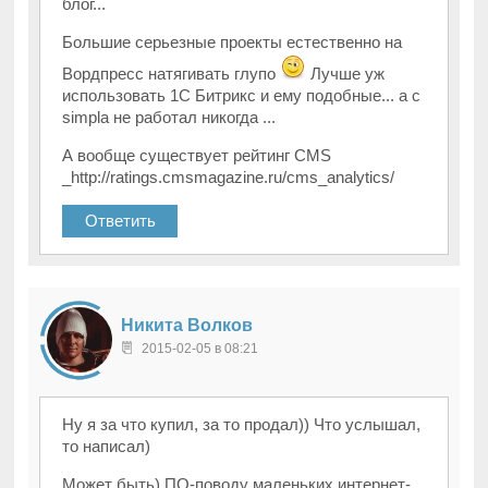
блог...
Большие серьезные проекты естественно на
Вордпресс натягивать глупо
Лучше уж
использовать 1С Битрикс и ему подобные... а c
simpla не работал никогда ...
А вообще существует рейтинг CMS
_http://ratings.cmsmagazine.ru/cms_analytics/
Ответить
Никита Волков
2015-02-05 в 08:21
Ну я за что купил, за то продал)) Что услышал,
то написал)
Может быть) ПО-поводу маленьких интернет-