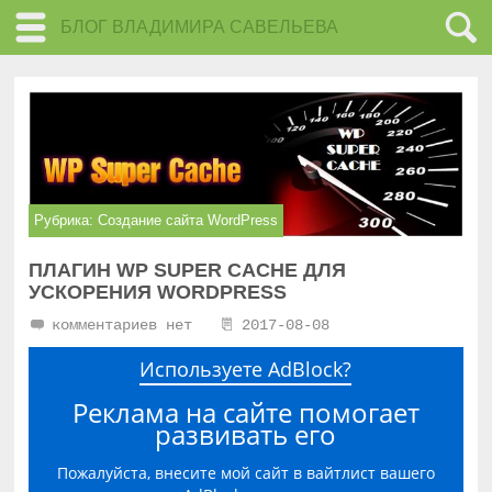
БЛОГ ВЛАДИМИРА САВЕЛЬЕВА
Рубрика:
Создание сайта WordPress
ПЛАГИН WP SUPER CACHE ДЛЯ
УСКОРЕНИЯ WORDPRESS
комментариев нет
2017-08-08
Используете AdBlock?
Реклама на сайте помогает
развивать его
Пожалуйста, внесите мой сайт в вайтлист вашего