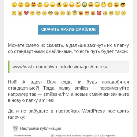
СКАЧАТЬ АРХИВ СМАЙЛОВ
Можете смело их скачать, а дальше закинуть их в папку
со стандартными смайликами, то есть путь будет такой:
www/vash_domen/wp-includes/images/smilies/
Но!!! А вдруг Вам когда ни будь понадобятся
стандартные?! Тогда папку smilies – переименуйте
например так — smilies-arhiv, а новые смайлики закиньте
в новую папку smilies!
Да и не забудьте в настройках WordPress поставить
галочку: