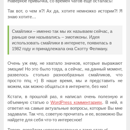
Наверное привычка, со времен чатов еще осталась!
Так вот, о чем я?! Ах да, хотите немножко истории?! Я
знаю хотите…
Смайлики – именно так мы их называем сейчас, а
раньше они назывались – эмотиконы. Идея
использовать смайлики в интернете, появилась в
1982 году и принадлежала она Скотту Фелману.
Очень уж ему, не хватало значков, которые выражают
эмоции! Но это было тогда, а сейчас, на данный момент,
развелось столько разнообразных смайликов, что
просто ппц =) В наше время, мы и представить не
можем, как можно общаться в интернете, без них!
Кстати, в прошлой раз, я написал очень полезную и
объемную статью о
WordPress комментариях
. В ней, я
ответил на самые актуальные вопросы, которые Вы мне
задавали. Так что, советую прочитать и ее, возможно Вы
найдете для себя что-то интересное!
Теперь перейдем непосредственно к теме статьи!