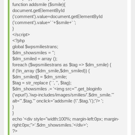
function addsmile ($smile){
document.getElementById
('comment').value=document.getElementById
('comment').value+' '+$smile+' ';
}
</script>
<?php
global $wpsmiliestrans;
$dm_showsmiles = '';
$dm_smiled = array ();
foreach ($wpsmiliestrans as $tag => $dm_smile) {
if (!in_array ($dm_smile,$dm_smiled)) {
$dm_smiled[] = $dm_smile;
$tag = str_replace (' ', '', $tag);
$dm_showsmiles .= '<img src="'.get_bloginfo
('wpurl').'/wp-includes/images/smilies/'.$dm_smile.'"
alt="'.$tag.'" onclick="addsmile (\''.$tag.'\');"/> ';
}
}
echo '<div style="width:100%; margin-left:0px; margin-
right:0px;">'.$dm_showsmiles.'</div>';
?>