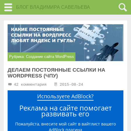
БЛОГ ВЛАДИМИРА САВЕЛЬЕВА
Рубрика:
Создание сайта WordPress
ДЕЛАЕМ ПОСТОЯННЫЕ ССЫЛКИ НА
WORDPRESS (ЧПУ)
42 комментария
2015-08-24
Используете AdBlock?
Реклама на сайте помогает
развивать его
Пожалуйста, внесите мой сайт в вайтлист вашего
AdBlock плагина