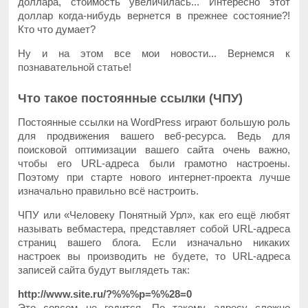
доллара, стоимость увеличилась... Интересно этот
доллар когда-нибудь вернется в прежнее состояние?!
Кто что думает?
Ну и на этом все мои новости... Вернемся к
познавательной статье!
Что такое постоянные ссылки (ЧПУ)
Постоянные ссылки на WordPress играют большую роль
для продвижения вашего веб-ресурса. Ведь для
поисковой оптимизации вашего сайта очень важно,
чтобы его URL-адреса были грамотно настроены.
Поэтому при старте нового интернет-проекта лучше
изначально правильно всё настроить.
ЧПУ или «Человеку Понятный Урл», как его ещё любят
называть вебмастера, представляет собой URL-адреса
страниц вашего блога. Если изначально никаких
настроек вы производить не будете, то URL-адреса
записей сайта будут выглядеть так:
http://www.site.ru/?%%%p=%%28=0
Это совсем не годится. По такому адресу сложно