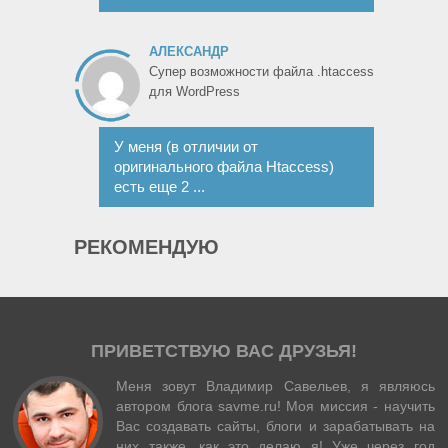
АЛЕКСАНДР
Супер возможности файла .htaccess
для WordPress
У меня (в отличии от
оригинального файла Htaccess)
есть еще 2 ...
РЕКОМЕНДУЮ
ПРИВЕТСТВУЮ ВАС ДРУЗЬЯ!
Меня зовут Владимир Савельев, я являюсь
автором блога savme.ru! Моя миссия - научить
Вас создавать сайты, блоги и зарабатывать на
них также, как это делаю я! Уже через год