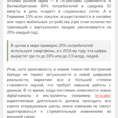
объемы рынков digital — и ТВ-рекламы сравняются. В
Великобритании 60% потребителей в среднем 52
минуты в день «сидят» в социальных сетях. А в
Германии 13% всех покупок осуществляются в онлайне
или через мобильные устройства (при этом количество
транзакций с виртуального продаж увеличивается на
20% каждый год).
В целом в мире примерно 25% потребителей
используют смартфоны, а к 2018-му году эта цифра
вырастет где-то до 33% или до 2,5 млрд. людей.
Итак, хотя креативность и знание тонкостей построения
бренда не теряют актуальности в новой цифровой
реальности, маркетинг все в большей степени
становится наукой, что требует навыков работы с
данным. В то время, когда постоянно появляются новые
digital-каналы и инструменты (например
In-scale
),
маркетинговая деятельность должна проходить все
короче итерационные циклы, иначе компании не смогут
адаптироваться к стремительным изменениям во
внешней среде.