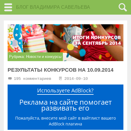
БЛОГ ВЛАДИМИРА САВЕЛЬЕВА
Рубрика:
Новости и конкурсы
РЕЗУЛЬТАТЫ КОНКУРСОВ НА 10.09.2014
195 комментариев
2014-09-10
Используете AdBlock?
Реклама на сайте помогает
развивать его
Пожалуйста, внесите мой сайт в вайтлист вашего
AdBlock плагина