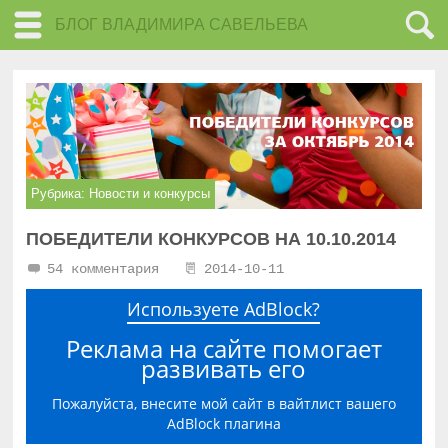
БЛОГ ВЛАДИМИРА САВЕЛЬЕВА
Рубрика:
Новости и конкурсы
ПОБЕДИТЕЛИ КОНКУРСОВ НА 10.10.2014
54 комментария
2014-10-11
Используете AdBlock?
Реклама на сайте помогает
развивать его
Пожалуйста, внесите мой сайт в вайтлист вашего
AdBlock плагина