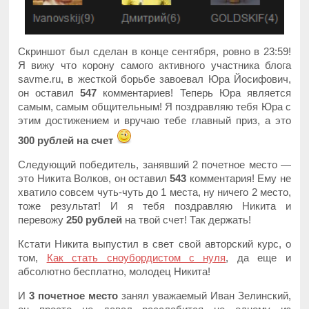
Скриншот был сделан в конце сентября, ровно в 23:59!
Я вижу что корону самого активного участника блога
savme.ru, в жесткой борьбе завоевал Юра Йосифович,
он оставил
547
комментариев! Теперь Юра является
самым, самым общительным! Я поздравляю тебя Юра с
этим достижением и вручаю тебе главный приз, а это
300 рублей на счет
Следующий победитель, занявший 2 почетное место —
это Никита Волков, он оставил
543
комментария! Ему не
хватило совсем чуть-чуть до 1 места, ну ничего 2 место,
тоже результат! И я тебя поздравляю Никита и
перевожу
250 рублей
на твой счет! Так держать!
Кстати Никита выпустил в свет свой авторский курс, о
том,
Как стать сноубордистом с нуля
, да еще и
абсолютно бесплатно, молодец Никита!
И
3 почетное место
занял уважаемый Иван Зелинский,