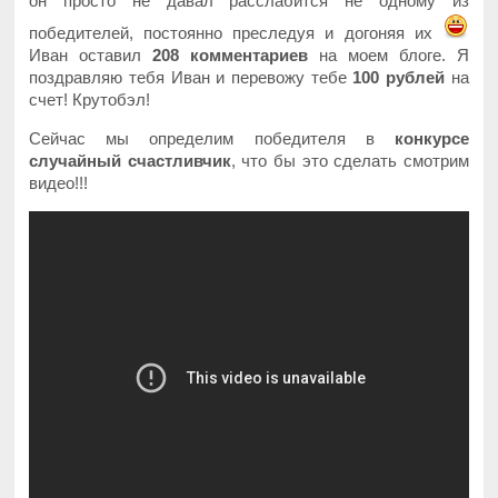
он просто не давал расслабится не одному из
победителей, постоянно преследуя и догоняя их
Иван оставил
208 комментариев
на моем блоге. Я
поздравляю тебя Иван и перевожу тебе
100 рублей
на
счет! Крутобэл!
Сейчас мы определим победителя в
конкурсе
случайный счастливчик
, что бы это сделать смотрим
видео!!!