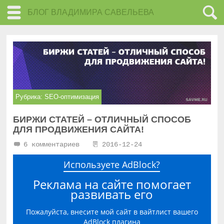
БЛОГ ВЛАДИМИРА САВЕЛЬЕВА
Рубрика:
SEO-оптимизация
БИРЖИ СТАТЕЙ – ОТЛИЧНЫЙ СПОСОБ
ДЛЯ ПРОДВИЖЕНИЯ САЙТА!
6 комментариев
2016-12-24
Используете AdBlock?
Реклама на сайте помогает
развивать его
Пожалуйста, внесите мой сайт в вайтлист вашего
AdBlock плагина