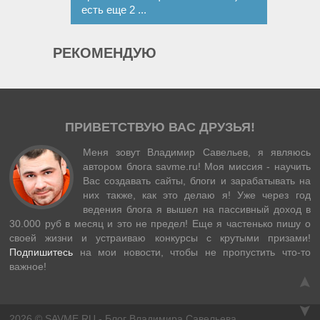
есть еще 2 ...
РЕКОМЕНДУЮ
ПРИВЕТСТВУЮ ВАС ДРУЗЬЯ!
Меня зовут Владимир Савельев, я являюсь
автором блога savme.ru! Моя миссия - научить
Вас создавать сайты, блоги и зарабатывать на
них также, как это делаю я! Уже через год
ведения блога я вышел на пассивный доход в
30.000 руб в месяц и это не предел! Еще я частенько пишу о
своей жизни и устраиваю конкурсы с крутыми призами!
Подпишитесь
на мои новости, чтобы не пропустить что-то
важное!
2026
©
SAVME.RU
- Блог Владимира Савельева