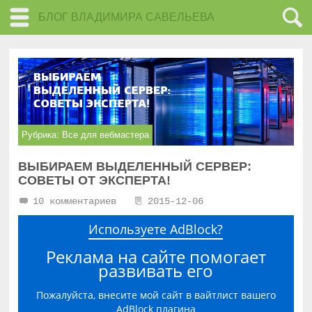
БЛОГ ВЛАДИМИРА САВЕЛЬЕВА
Рубрика:
Все для вебмастера
ВЫБИРАЕМ ВЫДЕЛЕННЫЙ СЕРВЕР:
СОВЕТЫ ОТ ЭКСПЕРТА!
10 комментариев
2015-12-06
Используете AdBlock?
Реклама на сайте помогает
развивать его
Пожалуйста, внесите мой сайт в вайтлист вашего
AdBlock плагина